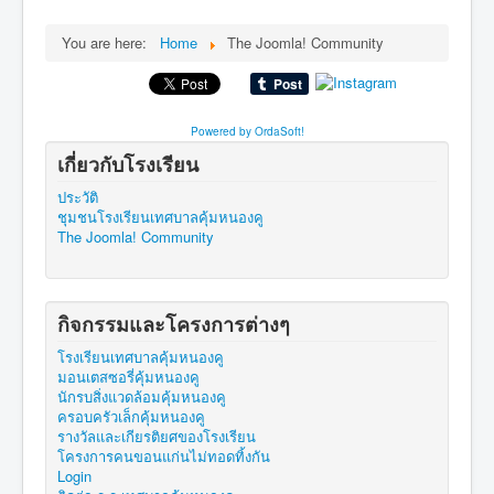
ครอบครัวเล็กคุ้มหนองคู
รางวัลและเกียรติยศ
You are here:
Home
The Joomla! Community
ชุมชนคุ้มหนองคู
คนขอนแก่นไม่ทอดทิ้งกัน
Powered by OrdaSoft!
บุคลากร
เกี่ยวกับโรงเรียน
วิสัยทัศน์ พันธกิจ ยุทธศาสตร์
ประวัติ
ชุมชนโรงเรียนเทศบาลคุ้มหนองคู
โครงสร้างภายในองค์กร
The Joomla! Community
ข่าวประกาศ
การแต่งกายและระเบียบโรงเรียน
กิจกรรมและโครงการต่างๆ
ข้อมูลนักเรียน
โรงเรียนเทศบาลคุ้มหนองคู
ข้อมูลทั่วไป
มอนเตสซอรี่คุ้มหนองคู
นักรบสิ่งแวดล้อมคุ้มหนองคู
แผนผังอาคารสถานที่
ครอบครัวเล็กคุ้มหนองคู
รางวัลและเกียรติยศของโรงเรียน
เผยแพร่ผลงานวิชาการครู
โครงการคนขอนแก่นไม่ทอดทิ้งกัน
Login
ติดต่อ